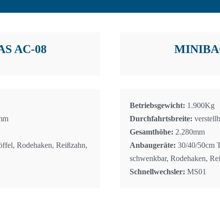
S AC-08
MINIBA
Betriebsgewicht:
1.900Kg
0mm
Durchfahrtsbreite:
verstel
Gesamthöhe:
2.280mm
öffel, Rodehaken, Reißzahn,
Anbaugeräte:
30/40/50cm Ti
schwenkbar, Rodehaken, Re
Schnellwechsler:
MS01