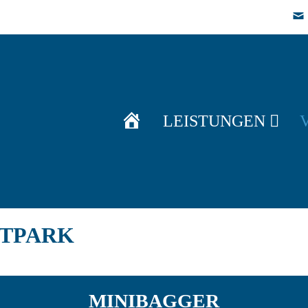
S
LEISTUNGEN
T
A
R
T
ETPARK
MINIBAGGER