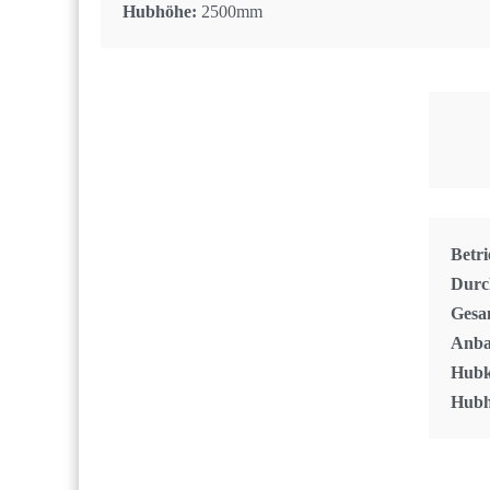
Hubhöhe:
2500mm
Betri
Durch
Gesa
Anba
Hubk
Hubh