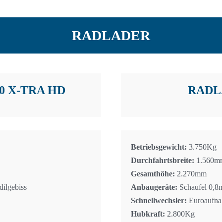
RADLADER
0 X-TRA HD
RADL
Betriebsgewicht:
3.750Kg
Durchfahrtsbreite:
1.560m
Gesamthöhe:
2.270mm
dilgebiss
Anbaugeräte:
Schaufel 0,8m
Schnellwechsler:
Euroaufn
Hubkraft:
2.800Kg