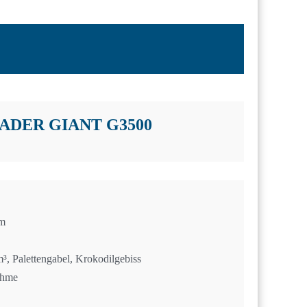
ADER GIANT G3500
m
³, Palettengabel, Krokodilgebiss
ahme