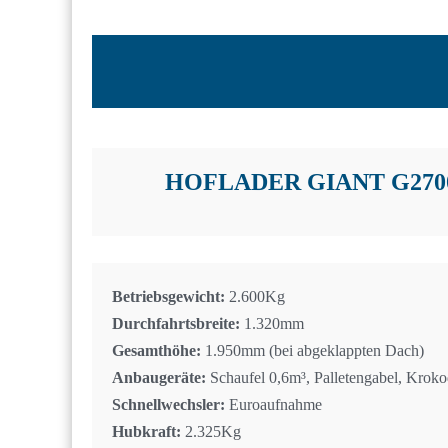
HOFLADER GIANT G270
Betriebsgewicht:
2.600Kg
Durchfahrtsbreite:
1.320mm
Gesamthöhe:
1.950mm (bei abgeklappten Dach)
Anbaugeräte:
Schaufel 0,6m³, Palletengabel, Kroko
Schnellwechsler:
Euroaufnahme
Hubkraft:
2.325Kg