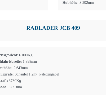
Hubhöhe:
3.292mm
RADLADER JCB 409
ebsgewicht:
6.000Kg
fahrtsbreite:
1.898mm
mthöhe:
2.643mm
ugeräte:
Schaufel 1,2m³, Palettengabel
raft:
3780Kg
öhe:
3231mm