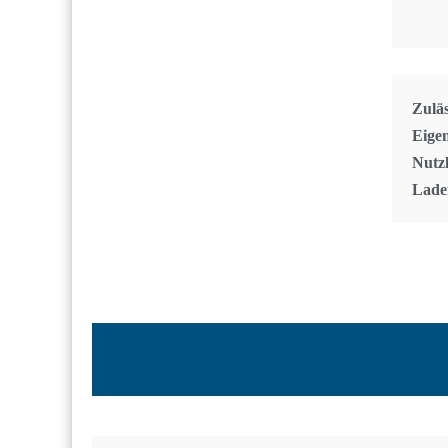
Zulä
Eige
Nutzl
Lade